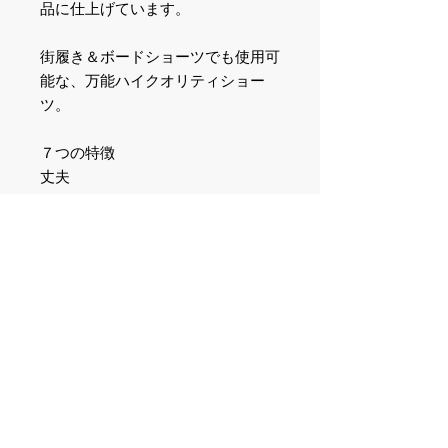
品に仕上げています。
街履き＆ボードショーツでも使用可
能な、万能ハイクオリティショー
ツ。
７つの特徴
丈夫
軽量
速乾
防臭
収縮性
環境配慮
誇り
商品の発送について
送料無料！
商品情報