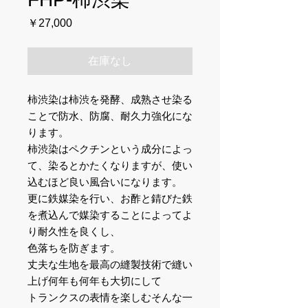
価
￥27,000
格
在庫なし
柿渋染は柿渋を発酵、成熟させ染る
ことで防水、防腐、耐久力強化にな
ります。
柿渋染はペクチンという成分によっ
て、染るとかたくなりますが、使い
込むほど良い風合いになります。
更に鉄媒染を行い、お酢と錆びた鉄
を煮込んで媒染することによってよ
り耐久性を良くし、
色落ちを防ぎます。
丈夫な生地を最高の縫製技術で縫い
上げ何年も何年も大切にして
トランクスの表情を楽しむそんな一