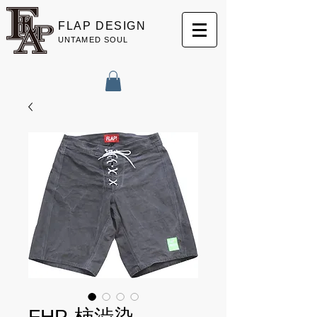
FLAP DESIGN
​UNTAMED SOUL
FHP-柿渋染