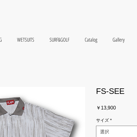
G
WETSUITS
SURF&GOLF
Catalog
Gallery
FS-SEE
価
￥13,900
格
サイズ
*
選択