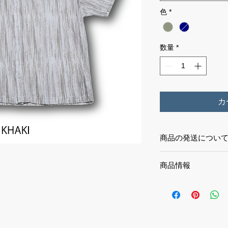
色
*
数量
*
カ
商品の発送につい
送料無料！
商品情報
透け感のある編み地
一枚。
羽織りでも主役でも
てくれる。
軽くて風通しも良く