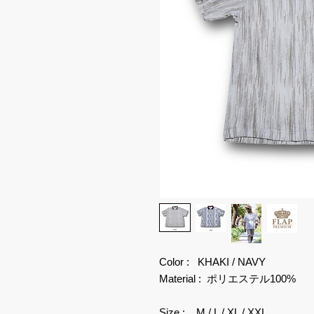
Color : KHAKI / NAVY
Material : ポリエステル100%
Size : M / L / XL / XXL