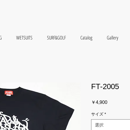
G
WETSUITS
SURF&GOLF
Catalog
Gallery
FT-2005
価
￥4,900
格
サイズ
*
選択