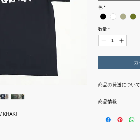
色
*
数量
*
カ
商品の発送につい
¥10,000以上お買
商品情報
5,6ozのハイグレ
 / KHAKI
スタイルのプリント