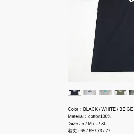
Color : BLACK / WHITE / BEIGE
Material : cotton100%
Size : S / M / L / XL
着丈 : 65 / 69 / 73 / 77