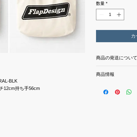
数量
*
カ
商品の発送につい
１万円以上お買い上
商品情報
RAL-BLK
存在感あるロゴデザイ
マチ12cm持ち手56cm
トートバッグ。
コットン100%のナ
いサイズ感が魅力。
街・海・旅行など幅
のに雰囲気あるスタ
男女問わず使いやす
す。