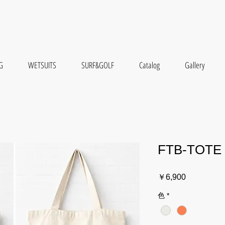
G
WETSUITS
SURF&GOLF
Catalog
Gallery
FTB-TOTE
価
￥6,900
格
色
*