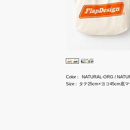
Color : NATURAL-ORG / NATU
Size : タテ25cm×ヨコ45cm底